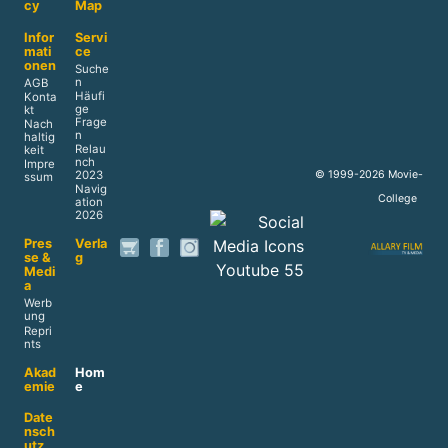
cy
Map
Infor
Servi
mati
ce
onen
Suche
n
AGB
Häufi
Konta
ge
kt
Frage
Nach
n
haltig
Relau
keit
nch
Impre
© 1999-2026 Movie-
2023
ssum
Navig
College
ation
2026
Pres
Verla
se &
g
Medi
a
Werb
ung
Repri
nts
Akad
Hom
emie
e
Date
nsch
utz