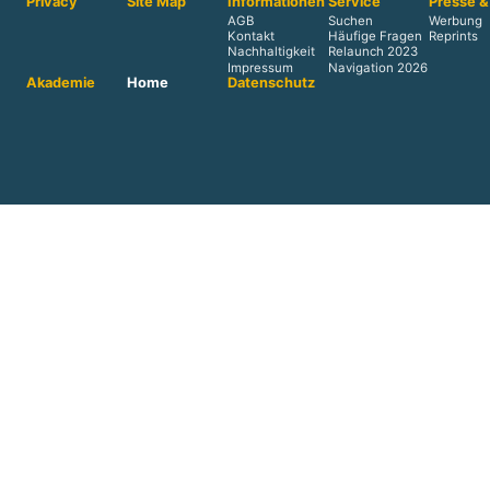
Privacy
Site Map
Informationen
Service
Presse &
AGB
Suchen
Werbung
Kontakt
Häufige Fragen
Reprints
Nachhaltigkeit
Relaunch 2023
Impressum
Navigation 2026
Akademie
Home
Datenschutz