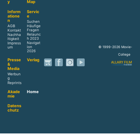
y
Map
Inform
Servic
atione
e
n
Suchen
AGB
Häufige
Fragen
Kontakt
Relaunc
Nachha
h 2023
ltigkeit
Navigat
Impress
ion
© 1999-2026 Movie-
um
2026
College
Presse
Verlag
&
Media
Werbun
g
Reprints
Akade
Home
mie
Datens
chutz