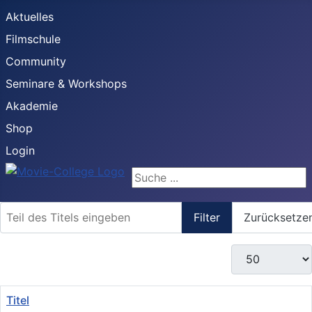
Aktuelles
Filmschule
Community
Seminare & Workshops
Akademie
Shop
Login
Suchen ...
Teil des Titels eingeben
Filter
Zurücksetze
Anzeige #
Titel