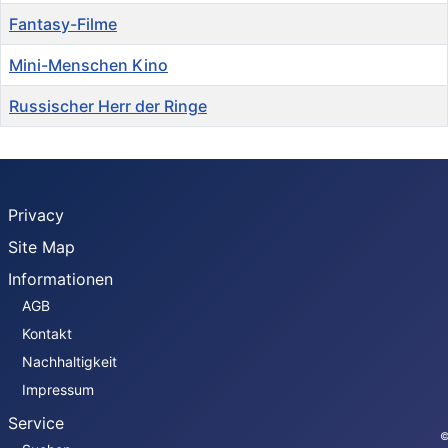
Fantasy-Filme
Mini-Menschen Kino
Russischer Herr der Ringe
Privacy
Site Map
Informationen
AGB
Kontakt
Nachhaltigkeit
Impressum
Service
©