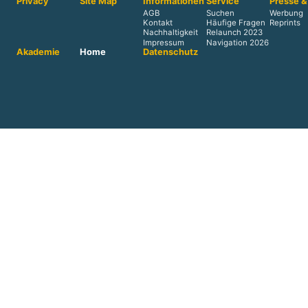
Privacy
Site Map
Informationen
Service
Presse &
AGB
Suchen
Werbung
Kontakt
Häufige Fragen
Reprints
Nachhaltigkeit
Relaunch 2023
Impressum
Navigation 2026
Akademie
Home
Datenschutz