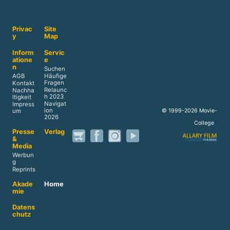
Privac
Site
y
Map
Inform
Servic
atione
e
n
Suchen
AGB
Häufige
Fragen
Kontakt
Relaunc
Nachha
h 2023
ltigkeit
Navigat
Impress
ion
© 1999-2026 Movie-
um
2026
College
Presse
Verlag
&
Media
Werbun
g
Reprints
Akade
Home
mie
Datens
chutz