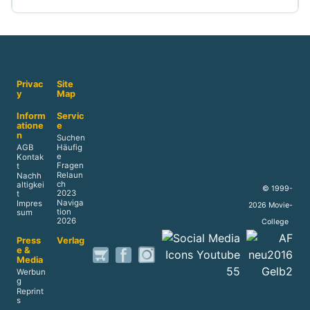
Privac
Site
y
Map
Inform
Servic
atione
e
n
Suchen
AGB
Häufig
e
Kontak
Fragen
t
Relaun
Nachh
ch
altigkei
© 1999-
2023
t
Naviga
Impres
2026 Movie-
tion
sum
2026
College
Press
Verlag
e &
Media
Werbun
g
Reprint
s