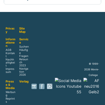
Privac
Site
y
Map
Inform
Servic
atione
e
n
Suchen
AGB
Häufig
e
Kontak
Fragen
t
Relaun
Nachh
ch
altigkei
© 1999-
2023
t
Naviga
Impres
2026 Movie-
tion
sum
2026
College
Press
Verlag
e &
Media
Werbun
g
Reprint
s