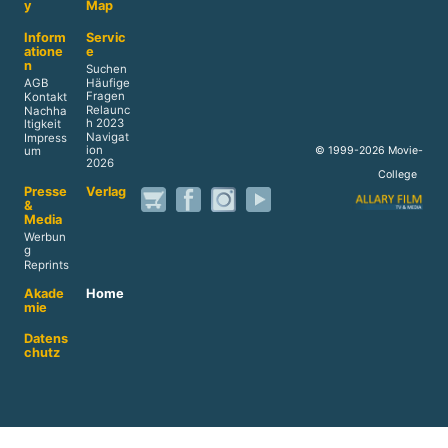
y
Map
Inform
Servic
atione
e
n
Suchen
AGB
Häufige
Fragen
Kontakt
Relaunc
Nachha
h 2023
ltigkeit
Navigat
Impress
ion
© 1999-2026 Movie-
um
2026
College
Presse
Verlag
&
Media
Werbun
g
Reprints
Akade
Home
mie
Datens
chutz