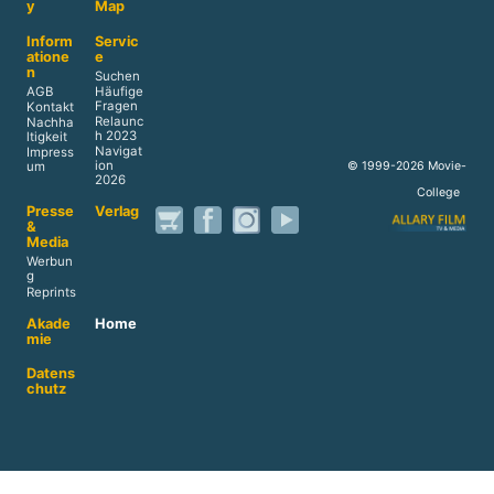
y
Map
Inform
Servic
atione
e
n
Suchen
AGB
Häufige
Fragen
Kontakt
Relaunc
Nachha
h 2023
ltigkeit
Navigat
Impress
ion
© 1999-2026 Movie-
um
2026
College
Presse
Verlag
&
Media
Werbun
g
Reprints
Akade
Home
mie
Datens
chutz