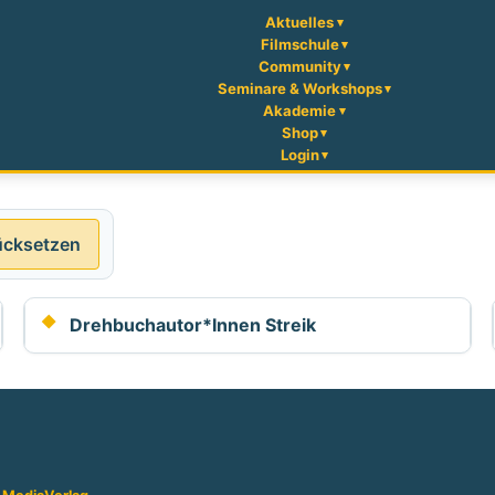
Aktuelles
Filmschule
Community
Seminare & Workshops
Akademie
Shop
Login
ücksetzen
Drehbuchautor*Innen Streik