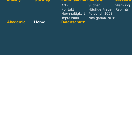
Privacy
Site Map
Informationen
Service
Presse &
AGB
Suchen
Werbung
Kontakt
Häufige Fragen
Reprints
Nachhaltigkeit
Relaunch 2023
Impressum
Navigation 2026
Akademie
Home
Datenschutz