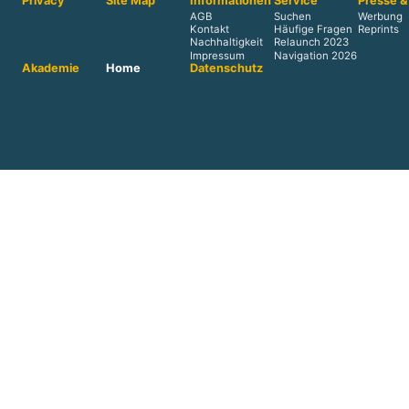
Privacy
Site Map
Informationen
Service
Presse &
AGB
Suchen
Werbung
Kontakt
Häufige Fragen
Reprints
Nachhaltigkeit
Relaunch 2023
Impressum
Navigation 2026
Akademie
Home
Datenschutz