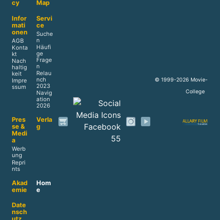
cy
Map
Infor
Servi
mati
ce
onen
Suche
n
AGB
Häufi
Konta
ge
kt
Frage
Nach
n
haltig
Relau
keit
nch
© 1999-2026 Movie-
Impre
2023
ssum
College
Navig
ation
2026
Pres
Verla
se &
g
Medi
a
Werb
ung
Repri
nts
Akad
Hom
emie
e
Date
nsch
utz