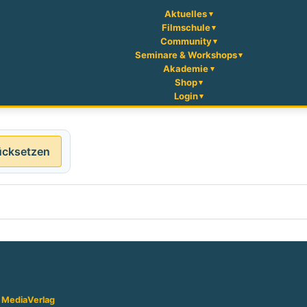
Aktuelles
Filmschule
Community
Seminare & Workshops
Akademie
Shop
Login
ücksetzen
 Media
Verlag