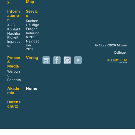
y
Map
Inform
Servic
atione
e
n
Suchen
AGB
Häufige
Fragen
Kontakt
Relaunc
Nachha
h 2023
ltigkeit
Navigat
Impress
ion
© 1999-2026 Movie-
um
2026
College
Presse
Verlag
&
Media
Werbun
g
Reprints
Akade
Home
mie
Datens
chutz