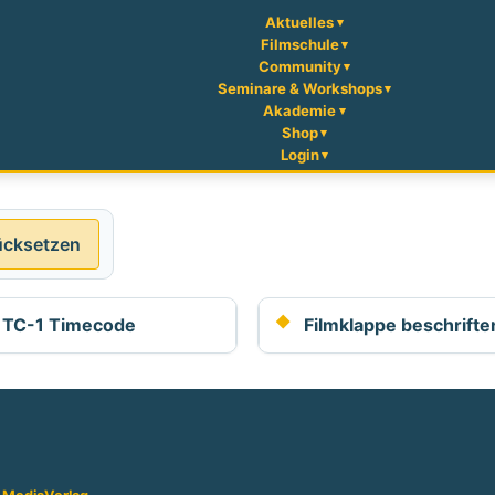
Aktuelles
Filmschule
Community
Seminare & Workshops
Akademie
Shop
Login
ücksetzen
y TC-1 Timecode
Filmklappe beschrifte