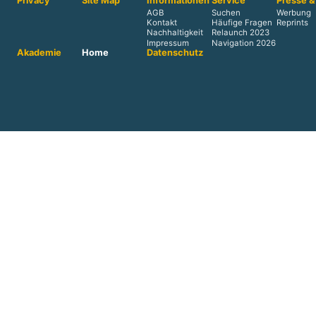
Privacy
Site Map
Informationen
Service
Presse &
AGB
Suchen
Werbung
Kontakt
Häufige Fragen
Reprints
Nachhaltigkeit
Relaunch 2023
Impressum
Navigation 2026
Akademie
Home
Datenschutz