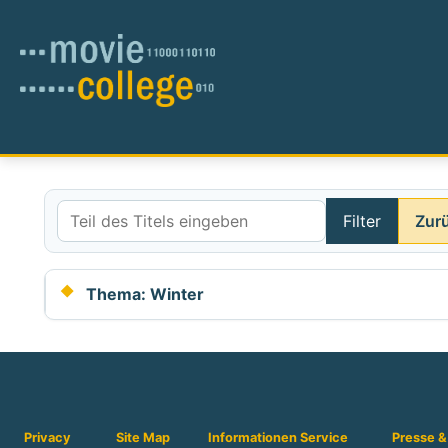
Filter
Zur
Teil des Titels eingeben
Thema: Winter
Privacy
Site Map
Informationen
Service
Presse &