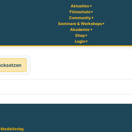
Aktuelles
Filmschule
Community
Seminare & Workshops
Akademie
Shop
Login
ücksetzen
 Media
Verlag