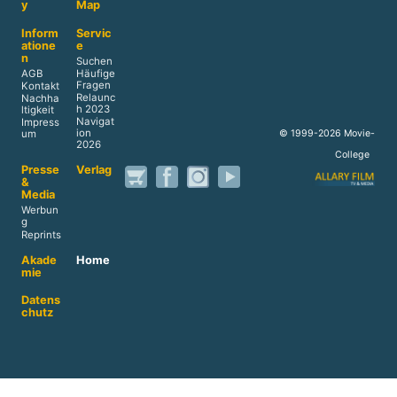
y
Map
Inform
Servic
atione
e
n
Suchen
AGB
Häufige
Fragen
Kontakt
Relaunc
Nachha
h 2023
ltigkeit
Navigat
Impress
ion
© 1999-2026 Movie-
um
2026
College
Presse
Verlag
&
Media
Werbun
g
Reprints
Akade
Home
mie
Datens
chutz