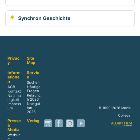
Synchron Geschichte
Privac
Site
y
Map
Inform
Servic
atione
e
n
Suchen
AGB
Häufige
Fragen
Kontakt
Relaunc
Nachha
h 2023
ltigkeit
Navigat
Impress
ion
© 1999-2026 Movie-
um
2026
College
Presse
Verlag
&
Media
Werbun
g