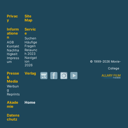
Privac
Site
y
Map
Inform
Servic
atione
e
n
Suchen
AGB
Häufige
Fragen
Kontakt
Relaunc
Nachha
h 2023
ltigkeit
Navigat
Impress
ion
© 1999-2026 Movie-
um
2026
College
Presse
Verlag
&
Media
Werbun
g
Reprints
Akade
Home
mie
Datens
chutz