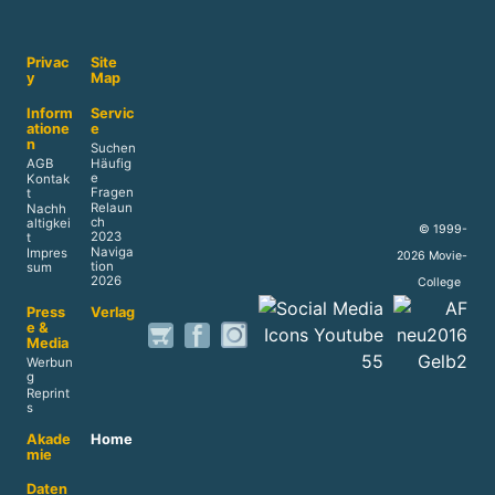
Privac
Site
y
Map
Inform
Servic
atione
e
n
Suchen
AGB
Häufig
e
Kontak
Fragen
t
Relaun
Nachh
ch
altigkei
© 1999-
2023
t
Naviga
Impres
2026 Movie-
tion
sum
2026
College
Press
Verlag
e &
Media
Werbun
g
Reprint
s
Akade
Home
mie
Daten