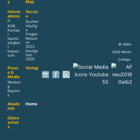
y
Map
Inform
Servic
atione
e
n
Suchen
AGB
Häufig
e
Kontak
Fragen
t
Relaun
Nachh
ch
altigkei
© 1999-
2023
t
Naviga
Impres
2026 Movie-
tion
sum
2026
College
Press
Verlag
e &
Media
Werbun
g
Reprint
s
Akade
Home
mie
Daten
schut
z