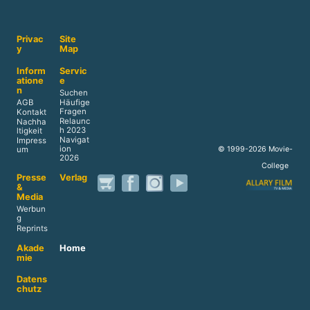
Privac
Site
y
Map
Inform
Servic
atione
e
n
Suchen
AGB
Häufige
Fragen
Kontakt
Relaunc
Nachha
h 2023
ltigkeit
Navigat
Impress
ion
© 1999-2026 Movie-
um
2026
College
Presse
Verlag
&
Media
Werbun
g
Reprints
Akade
Home
mie
Datens
chutz