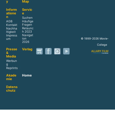
y
Map
Inform
Servic
atione
e
n
Suchen
AGB
Häufige
Fragen
Kontakt
Relaunc
Nachha
h 2023
ltigkeit
Navigat
Impress
ion
© 1999-2026 Movie-
um
2026
College
Presse
Verlag
&
Media
Werbun
g
Reprints
Akade
Home
mie
Datens
chutz