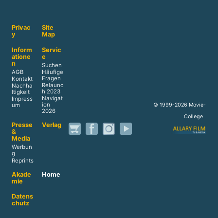
Privac
Site
y
Map
Inform
Servic
atione
e
n
Suchen
AGB
Häufige
Fragen
Kontakt
Relaunc
Nachha
h 2023
ltigkeit
Navigat
Impress
ion
© 1999-2026 Movie-
um
2026
College
Presse
Verlag
&
Media
Werbun
g
Reprints
Akade
Home
mie
Datens
chutz