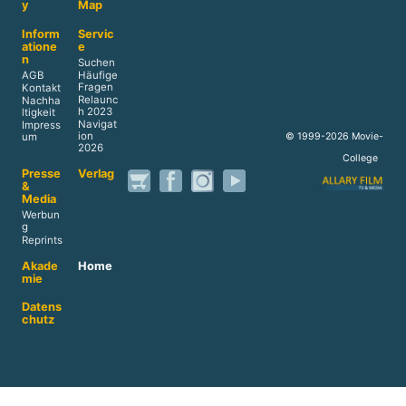
y
Map
Inform
Servic
atione
e
n
Suchen
AGB
Häufige
Fragen
Kontakt
Relaunc
Nachha
h 2023
ltigkeit
Navigat
Impress
ion
© 1999-2026 Movie-
um
2026
College
Presse
Verlag
&
Media
Werbun
g
Reprints
Akade
Home
mie
Datens
chutz