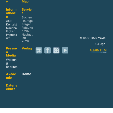
y
Map
Inform
Servic
atione
e
n
Suchen
AGB
Häufige
Fragen
Kontakt
Relaunc
Nachha
h 2023
ltigkeit
Navigat
Impress
ion
© 1999-2026 Movie-
um
2026
College
Presse
Verlag
&
Media
Werbun
g
Reprints
Akade
Home
mie
Datens
chutz