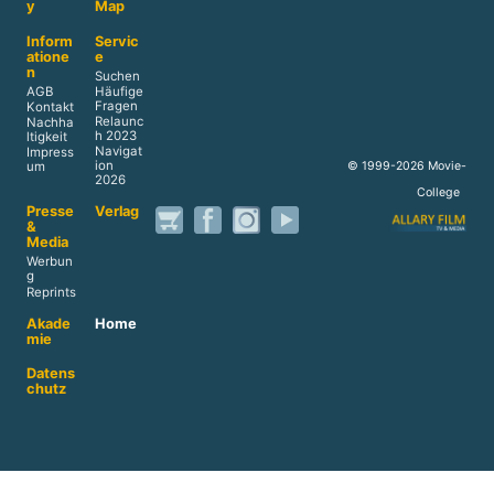
y
Map
Inform
Servic
atione
e
n
Suchen
AGB
Häufige
Fragen
Kontakt
Relaunc
Nachha
h 2023
ltigkeit
Navigat
Impress
ion
© 1999-2026 Movie-
um
2026
College
Presse
Verlag
&
Media
Werbun
g
Reprints
Akade
Home
mie
Datens
chutz