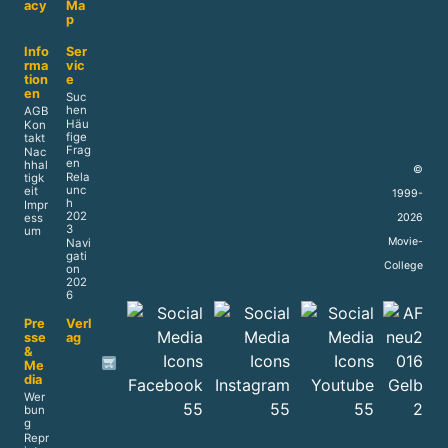
acy
Ma
p
Info
Ser
rma
vic
tion
e
en
Suc
hen
AGB
Häu
Kon
fige
takt
Frag
Nac
en
hhal
©
Rela
tigk
unc
eit
1999-
h
Impr
202
2026
ess
3
um
Movie-
Navi
gati
College
on
202
6
Pre
Verl
sse
ag
&
Me
dia
Wer
bun
g
Repr