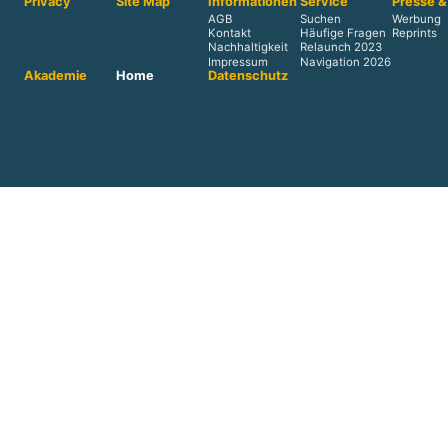
Privacy
Site Map
Informationen
Service
Presse &
AGB
Suchen
Werbung
Kontakt
Häufige Fragen
Reprints
Nachhaltigkeit
Relaunch 2023
Impressum
Navigation 2026
Akademie
Home
Datenschutz