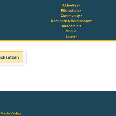
Aktuelles
Filmschule
Community
Seminare & Workshops
Akademie
Shop
Login
ücksetzen
 Media
Verlag