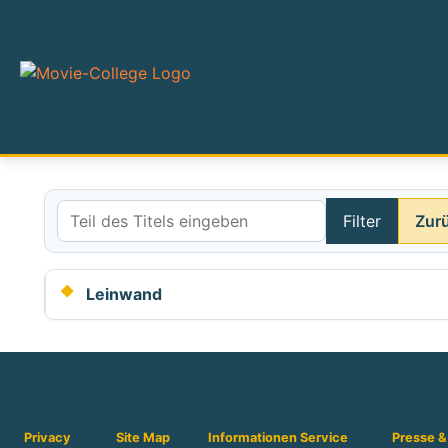
Filter
Zur
Teil des Titels eingeben
Leinwand
Privacy
Site Map
Informationen
Service
Presse &