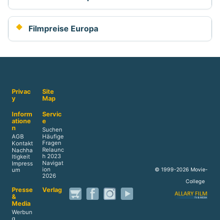
Filmpreise Europa
Privac
Site
y
Map
Inform
Servic
atione
e
n
Suchen
AGB
Häufige
Fragen
Kontakt
Relaunc
Nachha
h 2023
ltigkeit
Navigat
Impress
ion
© 1999-2026 Movie-
um
2026
College
Presse
Verlag
&
Media
Werbun
g