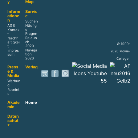
y
Map
Inform
Servic
atione
e
n
Suchen
AGB
Häufig
e
Kontak
Fragen
t
Relaun
Nachh
ch
altigkei
© 1999-
2023
t
Naviga
Impres
2026 Movie-
tion
sum
2026
College
Press
Verlag
e &
Media
Werbun
g
Reprint
s
Akade
Home
mie
Daten
schut
z