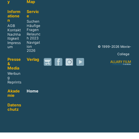
y
Map
Inform
Servic
atione
e
n
Suchen
AGB
Häufige
Fragen
Kontakt
Relaunc
Nachha
h 2023
ltigkeit
Navigat
Impress
ion
© 1999-2026 Movie-
um
2026
College
Presse
Verlag
&
Media
Werbun
g
Reprints
Akade
Home
mie
Datens
chutz