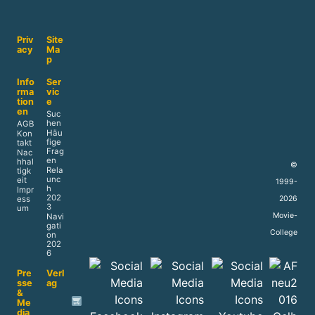
Priv
Site
acy
Ma
p
Info
Ser
rma
vic
tion
e
en
Suc
hen
AGB
Häu
Kon
fige
takt
Frag
Nac
en
hhal
©
Rela
tigk
unc
eit
1999-
h
Impr
202
2026
ess
3
um
Movie-
Navi
gati
College
on
202
6
Pre
Verl
sse
ag
&
Me
dia