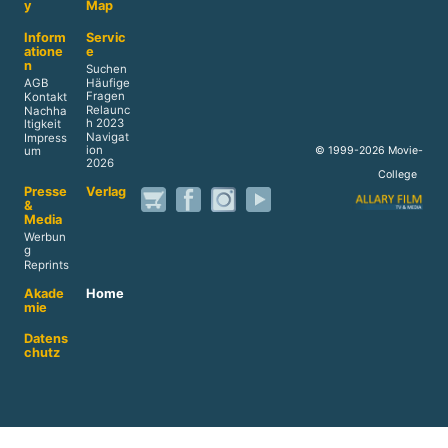
y
Map
Inform
Servic
atione
e
n
Suchen
AGB
Häufige
Fragen
Kontakt
Relaunc
Nachha
h 2023
ltigkeit
Navigat
Impress
ion
© 1999-2026 Movie-
um
2026
College
Presse
Verlag
&
Media
Werbun
g
Reprints
Akade
Home
mie
Datens
chutz