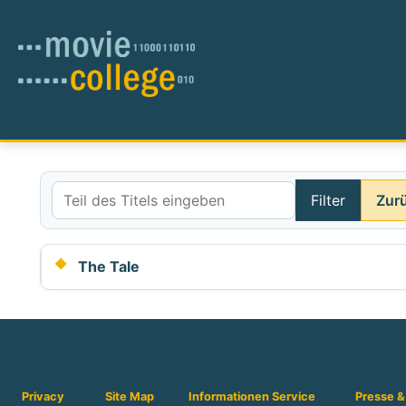
Filter
Zur
Teil des Titels eingeben
The Tale
Privacy
Site Map
Informationen
Service
Presse &