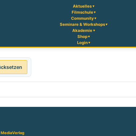
Aktuelles
Filmschule
Community
Seminare & Workshops
Akademie
Shop
Login
ücksetzen
 Media
Verlag