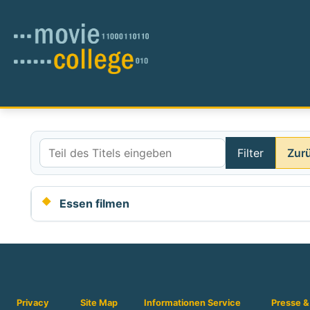
Filter
Zur
Teil des Titels eingeben
Essen filmen
Privacy
Site Map
Informationen
Service
Presse &