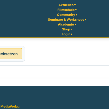
Aktuelles
Filmschule
Community
Seminare & Workshops
Akademie
Shop
Login
ücksetzen
 Media
Verlag