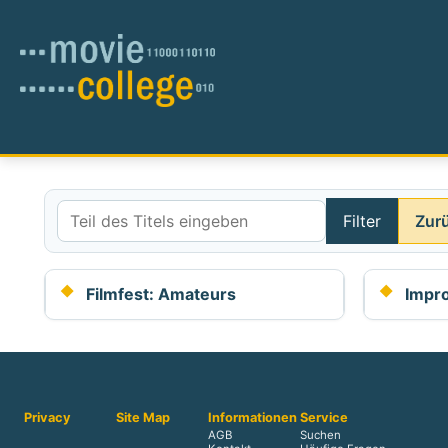
Filter
Zur
Teil des Titels eingeben
Filmfest: Amateurs
Impro
Privacy
Site Map
Informationen
Service
AGB
Suchen