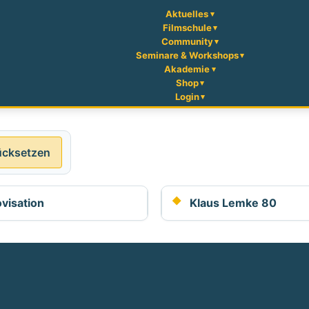
Aktuelles
Filmschule
Community
Seminare & Workshops
Akademie
Shop
Login
ücksetzen
visation
Klaus Lemke 80