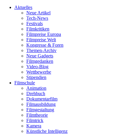
Aktuelles
Neue Artikel
Tech-News
Festivals
Filmkritiken
Filmpreise Europa
Filmpreise Welt
Kongresse & Foren
Themen-Archiv
Neue Gadgets
Filmgedanken
Video-Blog
Wettbewerbe
Stipendien
Filmschule
Animation
Drehbuch
Dokumentarfilm
Filmausbildung
Filmgestaltung
Filmtheorie
Filmtrick
Kamera
Künstliche Intelligenz