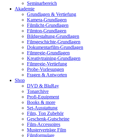
Seminarbereich
Akademie
Grundlagen & Vertiefung
Kamera-Grundlagen
Filmlicht-Grundlagen
Filmton-Grundlagen
Bildgestaltung-Grundlagen
Filmgeschichte-Grundlagen
Dokumentarfilm-Grundlagen
Filmregie-Grundlagen
Kreativtraining-Grundlagen
Filmregie-Vertiefung
Probe-Vorlesungen
Fragen & Antworten
Shop
DVD & BluRay
Tonarchive
Profi-Equipment
Books & more
Set-Ausstattung
Film, Ton Zubehör
Geschenk-Gutscheine
Film-Accessoires
Musterverträge Film
Filmformulare