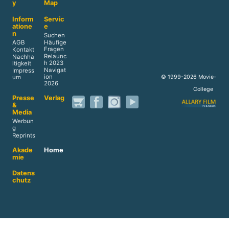
y
Map
Inform
Servic
atione
e
n
Suchen
AGB
Häufige
Fragen
Kontakt
Relaunc
Nachha
h 2023
ltigkeit
Navigat
Impress
ion
© 1999-2026 Movie-
um
2026
College
Presse
Verlag
&
Media
Werbun
g
Reprints
Akade
Home
mie
Datens
chutz