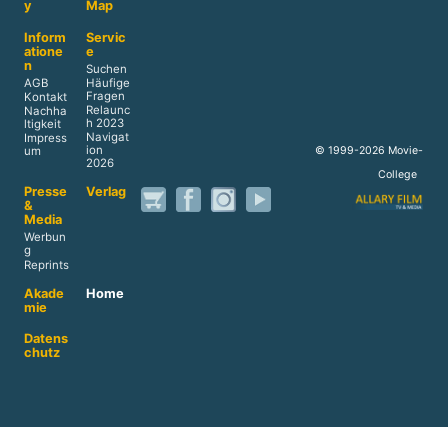
y
Map
Inform
Servic
atione
e
n
Suchen
AGB
Häufige
Fragen
Kontakt
Relaunc
Nachha
h 2023
ltigkeit
Navigat
Impress
ion
© 1999-2026 Movie-
um
2026
College
Presse
Verlag
&
Media
Werbun
g
Reprints
Akade
Home
mie
Datens
chutz