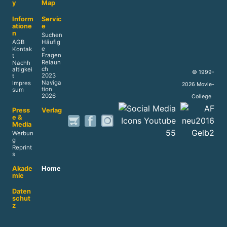
y
Map
Inform
Servic
atione
e
n
Suchen
AGB
Häufig
e
Kontak
Fragen
t
Relaun
Nachh
ch
altigkei
© 1999-
2023
t
Naviga
Impres
2026 Movie-
tion
sum
2026
College
Press
Verlag
e &
Media
Werbun
g
Reprint
s
Akade
Home
mie
Daten
schut
z