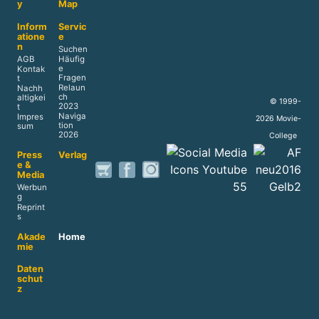
y
Map
Inform
Servic
atione
e
n
Suchen
AGB
Häufig
e
Kontak
Fragen
t
Relaun
Nachh
ch
altigkei
© 1999-
2023
t
Naviga
Impres
2026 Movie-
tion
sum
2026
College
Press
Verlag
e &
Media
Werbun
g
Reprint
s
Akade
Home
mie
Daten
schut
z