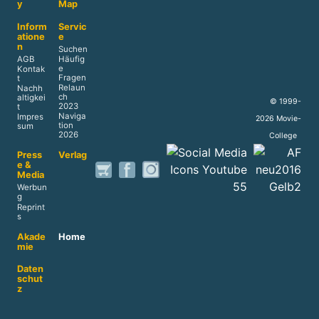
y
Map
Inform
Servic
atione
e
n
Suchen
AGB
Häufig
e
Kontak
Fragen
t
Relaun
Nachh
ch
altigkei
© 1999-
2023
t
Naviga
Impres
2026 Movie-
tion
sum
2026
College
Press
Verlag
e &
Media
Werbun
g
Reprint
s
Akade
Home
mie
Daten
schut
z