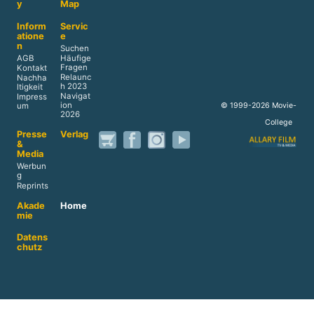
y
Map
Inform
Servic
atione
e
n
Suchen
AGB
Häufige
Fragen
Kontakt
Relaunc
Nachha
h 2023
ltigkeit
Navigat
Impress
ion
© 1999-2026 Movie-
um
2026
College
Presse
Verlag
&
Media
Werbun
g
Reprints
Akade
Home
mie
Datens
chutz