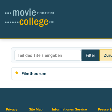
Filter
Zur
Teil des Titels eingeben
Filmtheorem
Privacy
Site Map
Informationen
Service
Presse &