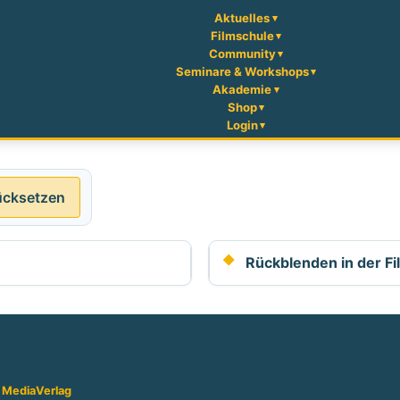
Aktuelles
Filmschule
Community
Seminare & Workshops
Akademie
Shop
Login
ücksetzen
Rückblenden in der F
 Media
Verlag