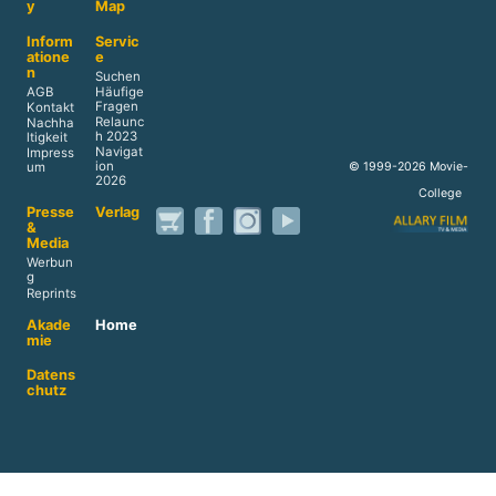
y
Map
Inform
Servic
atione
e
n
Suchen
AGB
Häufige
Fragen
Kontakt
Relaunc
Nachha
h 2023
ltigkeit
Navigat
Impress
ion
© 1999-2026 Movie-
um
2026
College
Presse
Verlag
&
Media
Werbun
g
Reprints
Akade
Home
mie
Datens
chutz