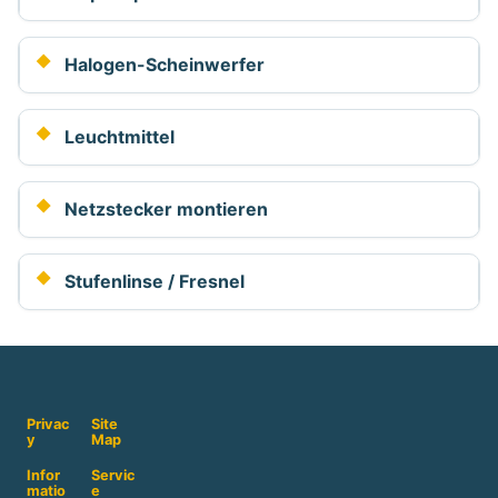
Halogen-Scheinwerfer
Leuchtmittel
Netzstecker montieren
Stufenlinse / Fresnel
Privac
Site
y
Map
Infor
Servic
matio
e