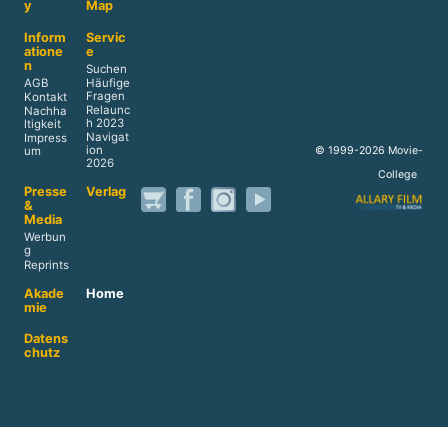
y
Map
Inform
Servic
atione
e
n
Suchen
AGB
Häufige
Fragen
Kontakt
Relaunc
Nachha
h 2023
ltigkeit
Navigat
Impress
ion
© 1999-2026 Movie-
um
2026
College
Presse
Verlag
&
Media
Werbun
g
Reprints
Akade
Home
mie
Datens
chutz